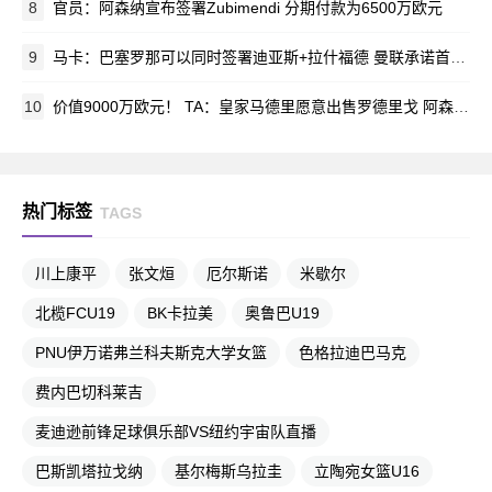
8
官员：阿森纳宣布签署Zubimendi 分期付款为6500万欧元
9
马卡：巴塞罗那可以同时签署迪亚斯+拉什福德 曼联承诺首次借给后者
10
价值9000万欧元！ TA：皇家马德里愿意出售罗德里戈 阿森纳有初步联系
热门标签
TAGS
川上康平
张文烜
厄尔斯诺
米歇尔
北榄FCU19
BK卡拉美
奥鲁巴U19
PNU伊万诺弗兰科夫斯克大学女篮
色格拉迪巴马克
费内巴切科莱吉
麦迪逊前锋足球俱乐部VS纽约宇宙队直播
巴斯凯塔拉戈纳
基尔梅斯乌拉圭
立陶宛女篮U16