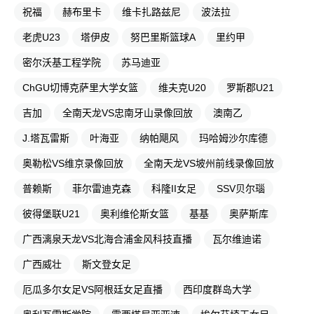
祝福
赫布里卡
维卡扎路兹尼
波法拉
老虎U23
塔伊皮
努巴里斯篮球A
里约甲
密尔沃基工程学院
苏马迪亚
ChGU切博克萨里大学女篮
维夫克U20
罗斯郡U21
吉加
全南天龙VS忠南牙山录像回放
澳南乙
J.塔瓦雷斯
叶海亚
纳帕飓风
玛哈姆沙尔库德
奥勒松VS维京录像回放
全南天龙VS坡州前线录像回放
普赖斯
菲尔雷迪克森
科隆II女足
SSV贝尔瑙
彼得堡联U21
奥利维伦斯女篮
基基
奥萨斯库
广西漓泉天龙VS北海合浦金风科技直播
瓦尔维迪诺
广西威壮
斯文登女足
厄瓜多尔女足VS阿根廷女足直播
西印度群岛大学