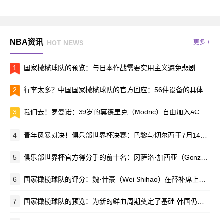
NBA资讯
HOT NEWS
更多 +
1
国家橄榄球队的预览：与日本作战需要实用主义避免悲剧 更多的新移民可能欢迎他们的首次亮相
2
行李太多？中国国家橄榄球队的官方回应：56件设备的具体情况如下
3
我们去！罗曼诺：39岁的莫德里克（Modric）自由加入AC米兰（AC Milan）
4
青年风暴对决！俱乐部世界杯决赛：巴黎与切尔西于7月14日开始
5
俱乐部世界杯官方得分手的前十名：冈萨洛·加西亚（Gonzalo Garcia）以4个进球排名第一 其余9人被淘汰
6
国家橄榄球队的评分：魏·什豪（Wei Shihao）在替补席上的最高分
7
国家橄榄球队的预览：为新的鲜血周期奠定了基础 韩国仍然需要在第一场比赛中放开手脚